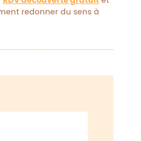
n
RDV découverte gratuit
et
ment redonner du sens à