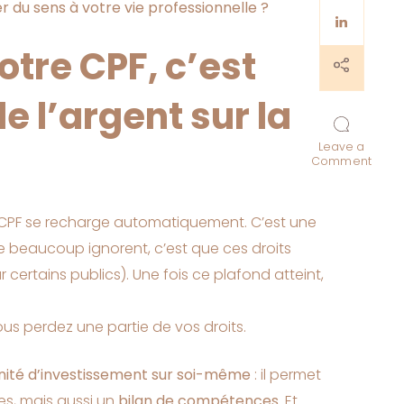
 du sens à votre vie professionnelle ?
otre CPF, c’est
 l’argent sur la
Leave a
on
Comment
Votre
comp
CPF
dort
 CPF se recharge automatiquement. C’est une
?
e beaucoup ignorent, c’est que ces droits
Révei
votre
certains publics). Une fois ce plafond atteint,
carri
avec
un
bilan
 vous perdez une partie de vos droits.
de
comp
nité d’investissement sur soi-même
: il permet
es, mais aussi un
bilan de compétences
. Et